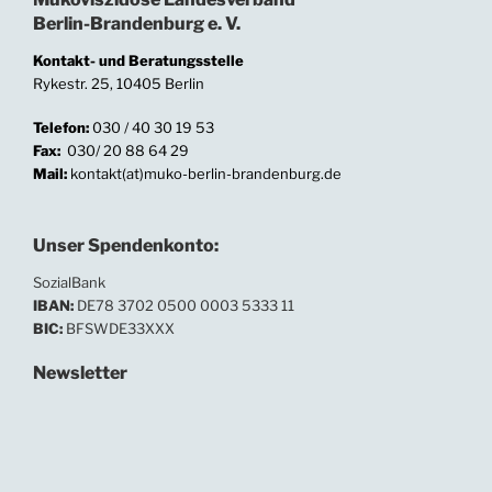
Berlin-Brandenburg e. V.
Kontakt- und Beratungsstelle
Rykestr. 25, 10405 Berlin
Telefon:
030 / 40 30 19 53
Fax:
030/ 20 88 64 29
Mail:
kontakt(at)muko-berlin-brandenburg.de
Unser Spendenkonto:
SozialBank
IBAN:
DE78 3702 0500 0003 5333 11
BIC:
BFSWDE33XXX
Newsletter
In unserem Newsletter informieren wir regelmäßig
über Neuigkeiten und Termine.
Ihre E-Mailadresse: