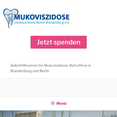
Zum
Inhalt
springen
Jetzt spenden
Selbsthilfeverein für Mukoviszidose-Betroffene in
Brandenburg und Berlin
Menü