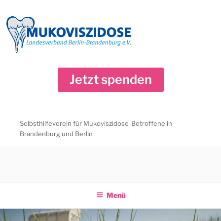
Zum
Inhalt
springen
Jetzt spenden
Selbsthilfeverein für Mukoviszidose-Betroffene in
Brandenburg und Berlin
Menü