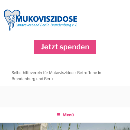
Zum
Inhalt
springen
Jetzt spenden
Selbsthilfeverein für Mukoviszidose-Betroffene in
Brandenburg und Berlin
Menü