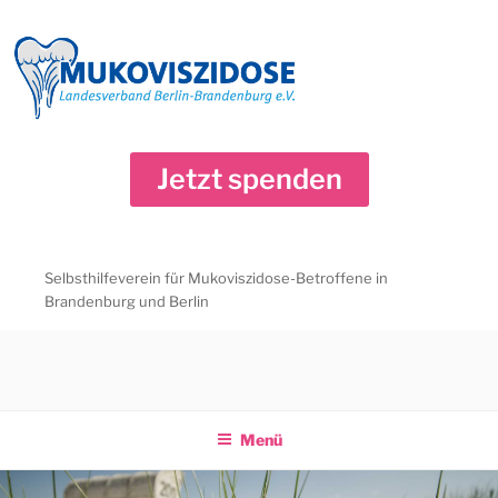
Zum
Inhalt
springen
Jetzt spenden
Selbsthilfeverein für Mukoviszidose-Betroffene in
Brandenburg und Berlin
Menü