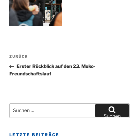
Beitragsnavigation
Vorheriger
ZURÜCK
Beitrag
Erster Rückblick auf den 23. Muko-
Freundschaftslauf
Suchen
nach:
Suchen
LETZTE BEITRÄGE