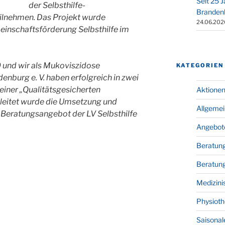
Seit 25 
der Selbsthilfe-
Branden
ilnehmen. Das Projekt wurde
24.06.202
inschaftsförderung Selbsthilfe im
0 und wir als Mukoviszidose
KATEGORIEN
nburg e. V. haben erfolgreich in zwei
iner „Qualitätsgesicherten
Aktione
eitet wurde die Umsetzung und
Allgeme
Beratungsangebot der LV Selbsthilfe
Angebot
Beratun
Beratung
Medizini
Physioth
Saisonal