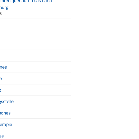
Jahren quer durch das Land
burg
6
n
ines
e
g
sstelle
sches
erapie
es