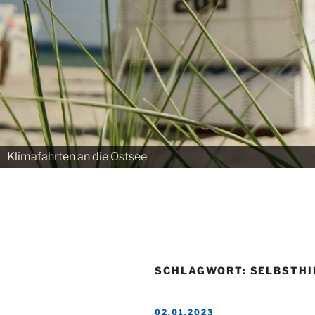
Klimafahrten an die Ostsee
SCHLAGWORT:
SELBSTHI
VERÖFFENTLICHT
02.01.2023