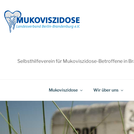
Zum
Inhalt
springen
Selbsthilfeverein für Mukoviszidose-Betroffene in B
Mukoviszidose
Wir über uns