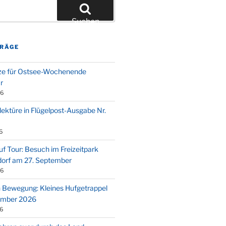
Suchen
TRÄGE
ze für Ostsee-Wochenende
r
26
ktüre in Flügelpost-Ausgabe Nr.
6
f Tour: Besuch im Freizeitpark
orf am 27. September
26
 Bewegung: Kleines Hufgetrappel
ember 2026
6