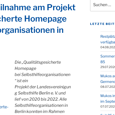
Suchen
eilnahme am Projekt
nach:
icherte Homepage
LETZTE BEI
organisationen in
Restplät
verfügba
04.08.20
Sommerle
85
Die „Qualitätsgesicherte
29.07.202
Homepage
bei Selbsthilfeorganisationen
Mukos au
“ ist ein
Germend
Projekt der Landesvereinigun
08.07.20
g Selbsthilfe Berlin e. V. und
Mukos in
lief von 2020 bis 2022. Alle
im Sept
Selbsthilfeorganisationen in
erte-
07.07.202
Berlin konnten im Rahmen