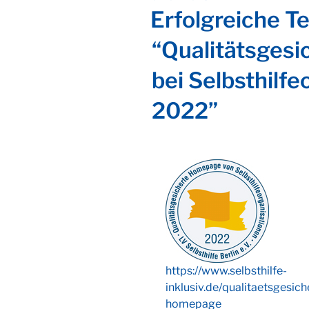
AM
Erfolgreiche T
“Qualitätsges
bei Selbsthilfe
2022”
https://www.selbsthilfe-
inklusiv.de/qualitaetsgesich
homepage