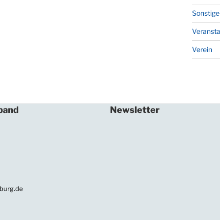
Sonstige
Veransta
Verein
band
Newsletter
In unserem Newsletter informier
über Neuigkeiten und Termine.
Ihre E-Mailadresse:
burg.de
Anmelden