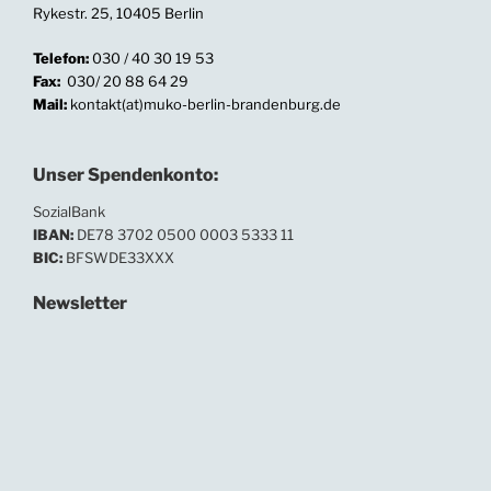
Rykestr. 25, 10405 Berlin
Telefon:
030 / 40 30 19 53
Fax:
030/ 20 88 64 29
Mail:
kontakt(at)muko-berlin-brandenburg.de
Unser Spendenkonto:
SozialBank
IBAN:
DE78 3702 0500 0003 5333 11
BIC:
BFSWDE33XXX
Newsletter
In unserem Newsletter informieren wir regelmäßig
über Neuigkeiten und Termine.
Ihre E-Mailadresse: