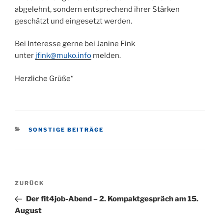
abgelehnt, sondern entsprechend ihrer Stärken
geschätzt und eingesetzt werden.
Bei Interesse gerne bei Janine Fink
unter
jfink@muko.info
melden.
Herzliche Grüße“
KATEGORIEN
SONSTIGE BEITRÄGE
Beitragsnavigation
Vorheriger
ZURÜCK
Beitrag
Der fit4job-Abend – 2. Kompaktgespräch am 15.
August