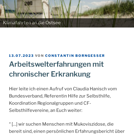
Klimafahrten an die Ostsee
VERÖFFENTLICHT
13.07.2023
VON
CONSTANTIN BORNGESSER
AM
Arbeitswelterfahrungen mit
chronischer Erkrankung
Hier leite ich einen Aufruf von Claudia Hanisch vom
Bundesverband, Referentin Hilfe zur Selbsthilfe,
Koordination Regionalgruppen und CF-
Selbsthilfevereine, an Euch weiter:
“ […] wir suchen Menschen mit Mukoviszidose, die
bereit sind, einen persönlichen Erfahrungsbericht über