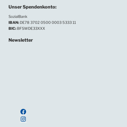
Unser Spendenkonto:
SozialBank
IBAN:
DE78 3702 0500 0003 5333 11
BIC:
BFSWDE33XXX
Newsletter
In unserem Newsletter informieren wir regelmäßig
über Neuigkeiten und Termine.
Ihre E-Mailadresse:
Anmelden
Facebook
Instagram