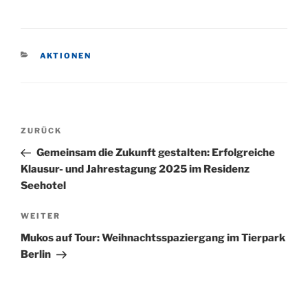
KATEGORIEN
AKTIONEN
Beitragsnavigation
Vorheriger
ZURÜCK
Beitrag
Gemeinsam die Zukunft gestalten: Erfolgreiche
Klausur- und Jahrestagung 2025 im Residenz
Seehotel
Nächster
WEITER
Beitrag
Mukos auf Tour: Weihnachtsspaziergang im Tierpark
Berlin