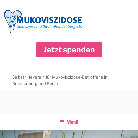
Zum
Inhalt
springen
Jetzt spenden
Selbsthilfeverein für Mukoviszidose-Betroffene in
Brandenburg und Berlin
Menü