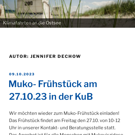
Klimafahrten an die Ostsee
AUTOR:
JENNIFER DECHOW
VERÖFFENTLICHT
09.10.2023
AM
Muko- Frühstück am
27.10.23 in der KuB
Wir möchten wieder zum Muko-Frühstück einladen!
Das Frühstück findet am Freitag den 27.10. von 10-12
Uhr in unserer Kontakt- und Beratungsstelle statt.
Das Angebot ist für alle Menschen mit Mukoviszidose