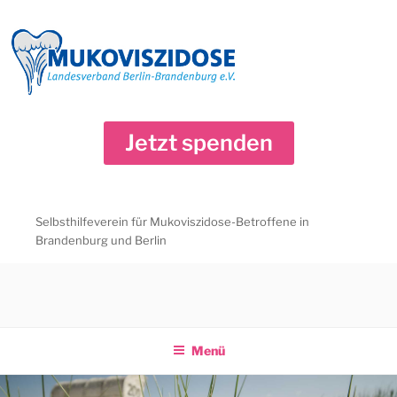
Zum
Inhalt
springen
Jetzt spenden
Selbsthilfeverein für Mukoviszidose-Betroffene in
Brandenburg und Berlin
Menü