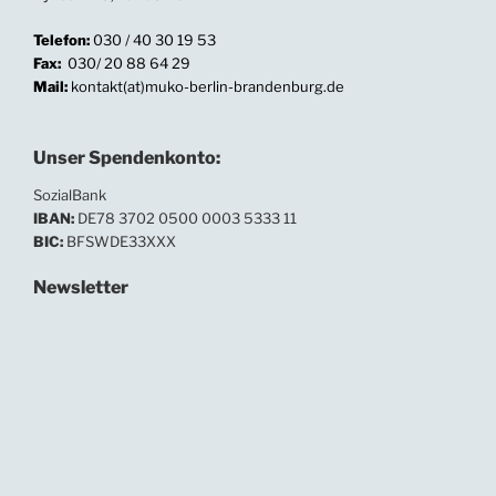
Telefon:
030 / 40 30 19 53
Fax:
030/ 20 88 64 29
Mail:
kontakt(at)muko-berlin-brandenburg.de
Unser Spendenkonto:
SozialBank
IBAN:
DE78 3702 0500 0003 5333 11
BIC:
BFSWDE33XXX
Newsletter
In unserem Newsletter informieren wir regelmäßig
über Neuigkeiten und Termine.
Ihre E-Mailadresse: