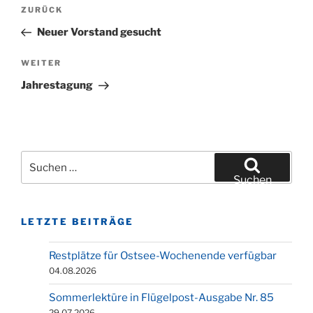
Beitragsnavigation
Vorheriger
ZURÜCK
Beitrag
Neuer Vorstand gesucht
Nächster
WEITER
Beitrag
Jahrestagung
Suchen
nach:
Suchen
LETZTE BEITRÄGE
Restplätze für Ostsee-Wochenende verfügbar
04.08.2026
Sommerlektüre in Flügelpost-Ausgabe Nr. 85
29.07.2026