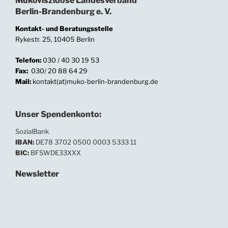
Mukoviszidose Landesverband
Berlin-Brandenburg e. V.
Kontakt- und Beratungsstelle
Rykestr. 25, 10405 Berlin
Telefon:
030 / 40 30 19 53
Fax:
030/ 20 88 64 29
Mail:
kontakt(at)muko-berlin-brandenburg.de
Unser Spendenkonto:
SozialBank
IBAN:
DE78 3702 0500 0003 5333 11
BIC:
BFSWDE33XXX
Newsletter
In unserem Newsletter informieren wir regelmäßig
über Neuigkeiten und Termine.