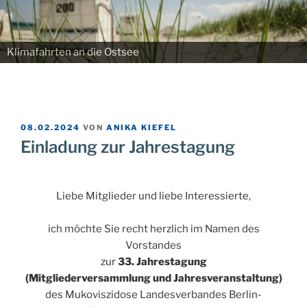
Klimafahrten an die Ostsee
VERÖFFENTLICHT
08.02.2024
VON
ANIKA KIEFEL
AM
Einladung zur Jahrestagung
Liebe Mitglieder und liebe Interessierte,
ich möchte Sie recht herzlich im Namen des
Vorstandes
zur
33. Jahrestagung
(Mitgliederversammlung und Jahresveranstaltung)
des Mukoviszidose Landesverbandes Berlin-