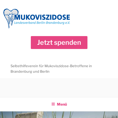
Zum
Inhalt
springen
Jetzt spenden
Selbsthilfeverein für Mukoviszidose-Betroffene in
Brandenburg und Berlin
Menü