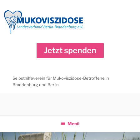
Zum
Inhalt
springen
Jetzt spenden
Selbsthilfeverein für Mukoviszidose-Betroffene in
Brandenburg und Berlin
Menü