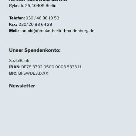
Rykestr. 25, 10405 Berlin
Telefon:
030 / 40 30 19 53
Fax:
030/ 20 88 64 29
Mail:
kontakt(at)muko-berlin-brandenburg.de
Unser Spendenkonto:
SozialBank
IBAN:
DE78 3702 0500 0003 5333 11
BIC:
BFSWDE33XXX
Newsletter
In unserem Newsletter informieren wir regelmäßig
über Neuigkeiten und Termine.
Ihre E-Mailadresse: