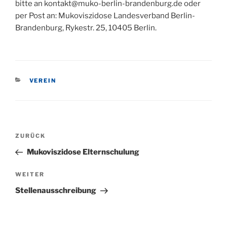
bitte an kontakt@muko-berlin-brandenburg.de oder
per Post an: Mukoviszidose Landesverband Berlin-
Brandenburg, Rykestr. 25, 10405 Berlin.
KATEGORIEN
VEREIN
Beitragsnavigation
Vorheriger
ZURÜCK
Beitrag
Mukoviszidose Elternschulung
Nächster
WEITER
Beitrag
Stellenausschreibung