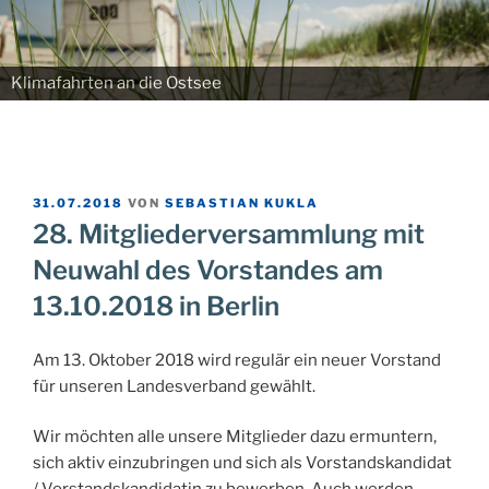
Klimafahrten an die Ostsee
VERÖFFENTLICHT
31.07.2018
VON
SEBASTIAN KUKLA
AM
28. Mitgliederversammlung mit
Neuwahl des Vorstandes am
13.10.2018 in Berlin
Am 13. Oktober 2018 wird regulär ein neuer Vorstand
für unseren Landesverband gewählt.
Wir möchten alle unsere Mitglieder dazu ermuntern,
sich aktiv einzubringen und sich als Vorstandskandidat