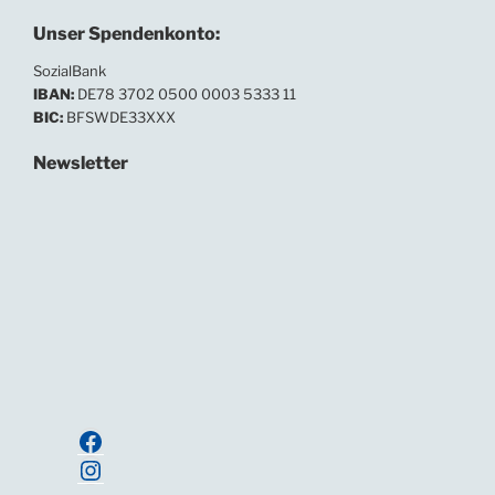
Unser Spendenkonto:
SozialBank
IBAN:
DE78 3702 0500 0003 5333 11
BIC:
BFSWDE33XXX
Newsletter
In unserem Newsletter informieren wir regelmäßig
über Neuigkeiten und Termine.
Ihre E-Mailadresse:
Anmelden
Facebook
Instagram