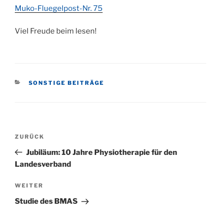
Muko-Fluegelpost-Nr. 75
Viel Freude beim lesen!
KATEGORIEN
SONSTIGE BEITRÄGE
Beitragsnavigation
Vorheriger
ZURÜCK
Beitrag
Jubiläum: 10 Jahre Physiotherapie für den
Landesverband
Nächster
WEITER
Beitrag
Studie des BMAS