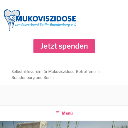
Zum
Inhalt
springen
Jetzt spenden
Selbsthilfeverein für Mukoviszidose-Betroffene in
Brandenburg und Berlin
Menü