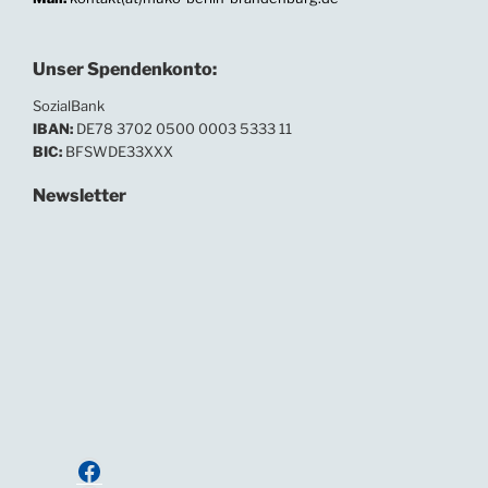
Unser Spendenkonto:
SozialBank
IBAN:
DE78 3702 0500 0003 5333 11
BIC:
BFSWDE33XXX
Newsletter
In unserem Newsletter informieren wir regelmäßig
über Neuigkeiten und Termine.
Ihre E-Mailadresse:
Anmelden
Facebook