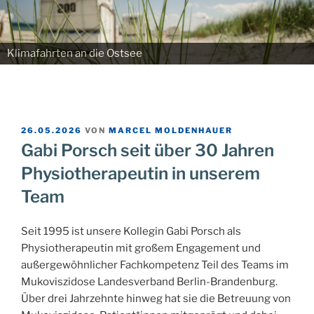
Klimafahrten an die Ostsee
VERÖFFENTLICHT
26.05.2026
VON
MARCEL MOLDENHAUER
AM
Gabi Porsch seit über 30 Jahren
Physiotherapeutin in unserem
Team
Seit 1995 ist unsere Kollegin Gabi Porsch als
Physiotherapeutin mit großem Engagement und
außergewöhnlicher Fachkompetenz Teil des Teams im
Mukoviszidose Landesverband Berlin-Brandenburg.
Über drei Jahrzehnte hinweg hat sie die Betreuung von