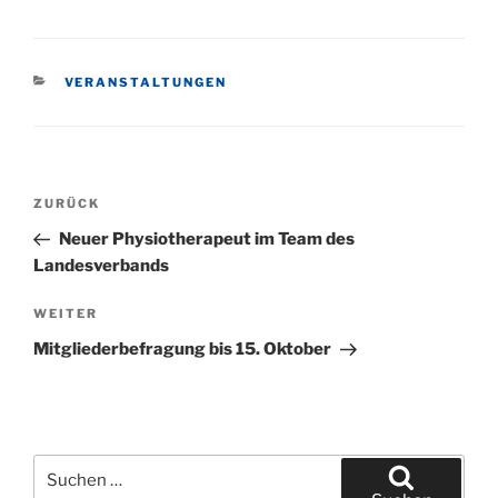
KATEGORIEN
VERANSTALTUNGEN
Beitragsnavigation
Vorheriger
ZURÜCK
Beitrag
Neuer Physiotherapeut im Team des
Landesverbands
Nächster
WEITER
Beitrag
Mitgliederbefragung bis 15. Oktober
Suchen
nach: