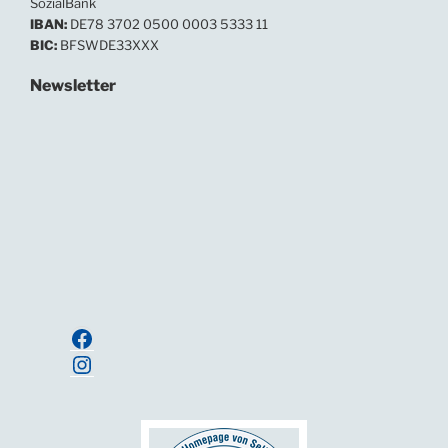
SozialBank
IBAN:
DE78 3702 0500 0003 5333 11
BIC:
BFSWDE33XXX
Newsletter
In unserem Newsletter informieren wir regelmäßig
über Neuigkeiten und Termine.
Ihre E-Mailadresse:
Anmelden
Facebook
Instagram