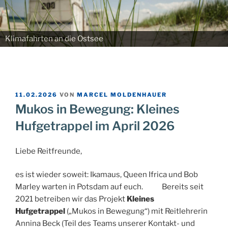
Klimafahrten an die Ostsee
VERÖFFENTLICHT
11.02.2026
VON
MARCEL MOLDENHAUER
AM
Mukos in Bewegung: Kleines
Hufgetrappel im April 2026
Liebe Reitfreunde,
es ist wieder soweit: Ikamaus, Queen Ifrica und Bob
Marley warten in Potsdam auf euch.
Bereits seit
2021 betreiben wir das Projekt
Kleines
Hufgetrappel
(„Mukos in Bewegung“) mit Reitlehrerin
Annina Beck (Teil des Teams unserer Kontakt- und