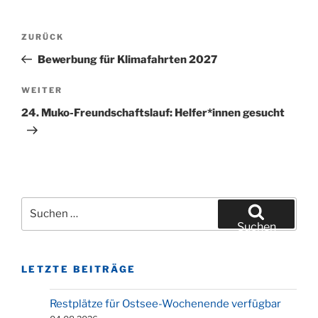
Beitragsnavigation
Vorheriger
ZURÜCK
Beitrag
Bewerbung für Klimafahrten 2027
Nächster
WEITER
Beitrag
24. Muko-Freundschaftslauf: Helfer*innen gesucht
Suchen
nach:
Suchen
LETZTE BEITRÄGE
Restplätze für Ostsee-Wochenende verfügbar