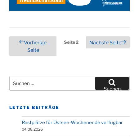
Seitennummerierung
Seite
2
Vorherige
Nächste Seite
Seite
der
Beiträge
Suchen
nach:
Suchen
LETZTE BEITRÄGE
Restplätze für Ostsee-Wochenende verfügbar
04.08.2026