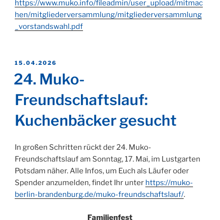
https://www.muko.info/fileadmin/user_upload/mitmac
hen/mitgliederversammlung/mitgliederversammlung
_vorstandswahl.pdf
VERÖFFENTLICHT
15.04.2026
AM
24. Muko-
Freundschaftslauf:
Kuchenbäcker gesucht
In großen Schritten rückt der 24. Muko-
Freundschaftslauf am Sonntag, 17. Mai, im Lustgarten
Potsdam näher. Alle Infos, um Euch als Läufer oder
Spender anzumelden, findet Ihr unter
https://muko-
berlin-brandenburg.de/muko-freundschaftslauf/
.
Familienfest