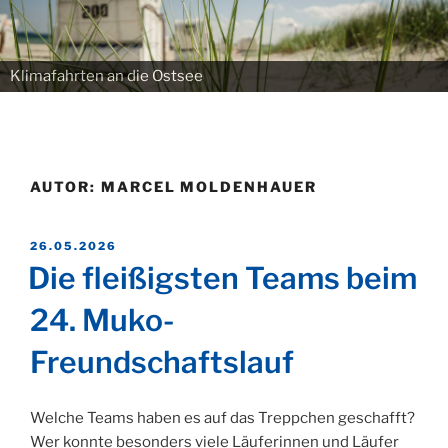
Klimafahrten an die Ostsee
AUTOR:
MARCEL MOLDENHAUER
VERÖFFENTLICHT
26.05.2026
AM
Die fleißigsten Teams beim
24. Muko-
Freundschaftslauf
Welche Teams haben es auf das Treppchen geschafft?
Wer konnte besonders viele Läuferinnen und Läufer