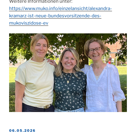
Weitere Informationen unter:
https://www.muko.info/einzelansicht/alexandra-
kramarz-ist-neue-bundesvorsitzende-des-
mukoviszidose-ev
VERÖFFENTLICHT
06.05.2026
AM